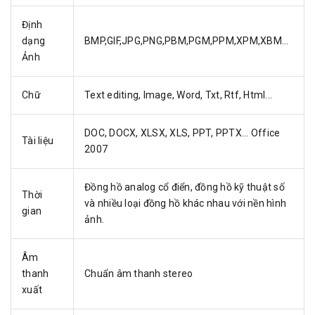
Định
dạng
BMP,GIF,JPG,PNG,PBM,PGM,PPM,XPM,XBM...
Ảnh
Chữ
Text editing, Image, Word, Txt, Rtf, Html...
DOC, DOCX, XLSX, XLS, PPT, PPTX... Office
Tài liệu
2007
Đồng hồ analog cổ điển, đồng hồ kỹ thuật số
Thời
và nhiều loại đồng hồ khác nhau với nền hình
gian
ảnh.
Âm
thanh
Chuẩn âm thanh stereo
xuất