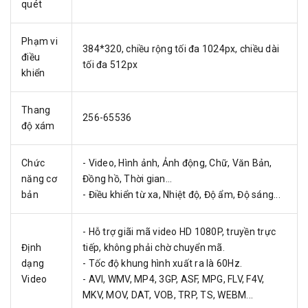
quét
Phạm vi
384*320, chiều rộng tối đa 1024px, chiều dài
điều
tối đa 512px
khiển
Thang
256-65536
độ xám
Chức
- Video, Hình ảnh, Ảnh động, Chữ, Văn Bản,
năng cơ
Đồng hồ, Thời gian...
bản
- Điều khiển từ xa, Nhiệt độ, Độ ẩm, Độ sáng...
- Hỗ trợ giãi mã video HD 1080P, truyền trực
Định
tiếp, không phải chờ chuyển mã.
dạng
- Tốc độ khung hình xuất ra là 60Hz.
Video
- AVI, WMV, MP4, 3GP, ASF, MPG, FLV, F4V,
MKV, MOV, DAT, VOB, TRP, TS, WEBM...