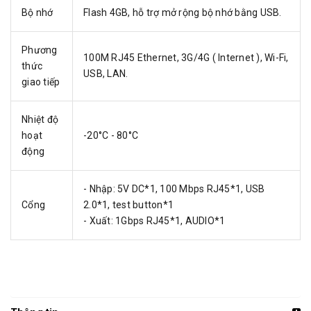
Bộ nhớ
Flash 4GB, hỗ trợ mở rộng bộ nhớ bằng USB.
Phương
100M RJ45 Ethernet, 3G/4G ( Internet ), Wi-Fi,
thức
USB, LAN.
giao tiếp
Nhiệt độ
hoạt
-20°C - 80°C
động
- Nhập: 5V DC*1, 100 Mbps RJ45*1, USB
Cổng
2.0*1, test button*1
- Xuất: 1Gbps RJ45*1, AUDIO*1