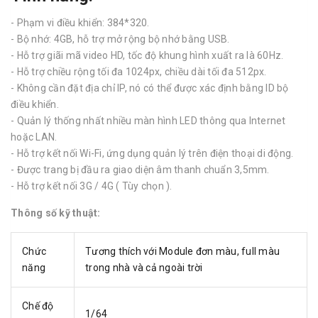
- Phạm vi điều khiển: 384*320.
- Bộ nhớ: 4GB, hỗ trợ mở rộng bộ nhớ bằng USB.
- Hỗ trợ giãi mã video HD, tốc độ khung hình xuất ra là 60Hz.
- Hỗ trợ chiều rộng tối đa 1024px, chiều dài tối đa 512px.
- Không cần đặt địa chỉ IP, nó có thể được xác định bằng ID bộ
điều khiển.
- Quản lý thống nhất nhiều màn hình LED thông qua Internet
hoặc LAN.
- Hỗ trợ kết nối Wi-Fi, ứng dụng quản lý trên điện thoại di động.
- Được trang bị đầu ra giao diện âm thanh chuẩn 3,5mm.
- Hỗ trợ kết nối 3G / 4G ( Tùy chọn ).
Thông số kỹ thuật:
Chức
Tương thích với Module đơn màu, full màu
năng
trong nhà và cả ngoài trời
Chế độ
1/64