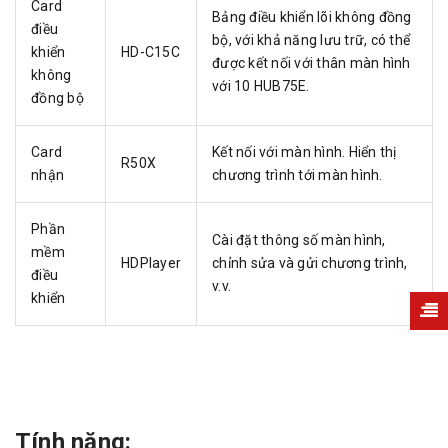
Card
Bảng điều khiển lõi không đồng
điều
bộ, với khả năng lưu trữ, có thể
khiển
HD-C15C
được kết nối với thân màn hình
không
với 10 HUB75E.
đồng bộ
Card
Kết nối với màn hình. Hiển thị
R50X
nhận
chương trình tới màn hình.
Phần
Cài đặt thông số màn hình,
mềm
HDPlayer
chỉnh sửa và gửi chương trình,
điều
v.v.
khiển
Tính năng: