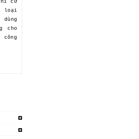
thì cứ
A loại
 dùng
g cho
 công