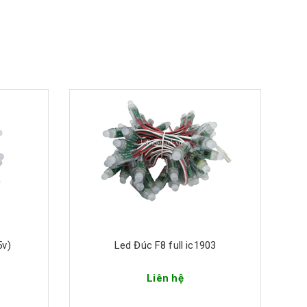
5v)
Led Đúc F8 full ic1903
Liên hệ