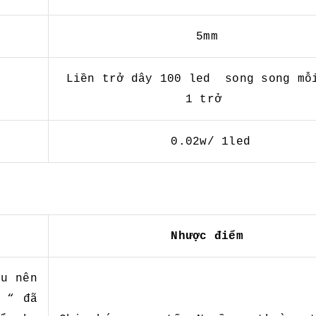
5mm
Liền trở dây 100 led song song mỗ
1 trở
0.02w/ 1led
Nhược điểm
au nên
 “ đã