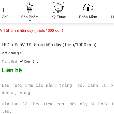
g Chủ
Sản Phẩm
Kỹ Thuật
Phần Mềm
L
5V Tốt 5mm liền dây ( bịch/1000 con)
LED ruồi 5V Tốt 5mm liền dây ( bịch/1000 con)
Viết đánh giá
Trạng thái:
Còn hàng
Liên hệ
Led ruồi 5mm các màu: trắng, đỏ, xanh lá, x
dương, vàng
Giá bán lẻ theo từng con. Một dây 50 hoặc 1
led.