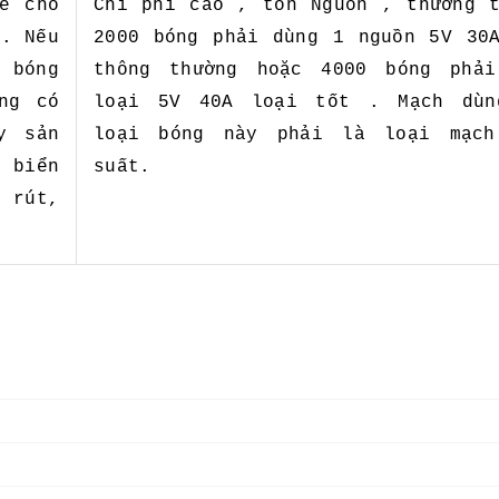
ể cho
Chi phí cao , tốn Nguồn , thường 
D. Nếu
2000 bóng phải dùng 1 nguồn 5V 30
1 bóng
thông thường hoặc 4000 bóng phải
ng có
loại 5V 40A loại tốt . Mạch dùn
y sản
loại bóng này phải là loại mạch
 biển
suất.
p rút,