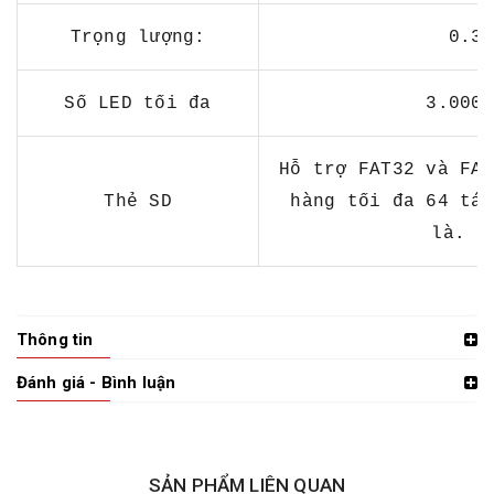
Trọng lượng:
0.3 
Số LED tối đa
3.000 
Hỗ trợ FAT32 và FAT
Thẻ SD
hàng tối đa 64 tác
là. d
Thông tin
Đánh giá - Bình luận
SẢN PHẨM LIÊN QUAN