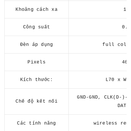
Khoảng cách xa
15
Công suất
0.3
Đèn áp dụng
full colo
Pixels
409
Kích thước:
L70 x W4
GND-GND, CLK(D-)-C
Chế độ kết nối
DAT(
Các tính năng
wireless rem