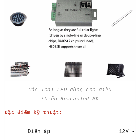
Các loại LED dùng cho điều
khiển Huacanled SD
Đặc điểm kỹ thuật:
Điện áp
12V -2