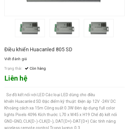
Điều khiển Huacanled 805 SD
Viết đánh giá
Trạng thái:
Còn hàng
Liên hệ
Sơ đồ kết nối với LED Các loại LED dùng cho điều
khiển Huacanled SD Đặc điểm kỹ thuật: Điện áp 12V -24V DC
Khoảng cách xa 15m Công suất 0.3W Đèn áp dụng full color
lights Pixels 4096 Kích thước: L70 x W45 x H19 Chế độ kết nối
GND-GND, CLK(D-)-CLK(D-), DAT(D+)-DAT(D+) Các tính năng
wireless remote control Trọng lượng: 0.3...