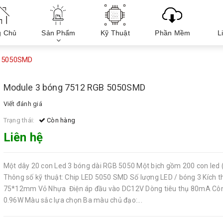
g Chủ
Sản Phẩm
Kỹ Thuật
Phần Mềm
L
B 5050SMD
Module 3 bóng 7512 RGB 5050SMD
Viết đánh giá
Trạng thái:
Còn hàng
Liên hệ
Một dây 20 con Led 3 bóng dài RGB 5050 Một bịch gồm 200 con led (
Thông số kỹ thuật: Chip LED 5050 SMD Số lượng LED / bóng 3 Kích 
75*12mm Vỏ Nhựa Điện áp đầu vào DC12V Dòng tiêu thụ 80mA Cô
0.96W Màu sắc lựa chọn Ba màu chủ đạo:...