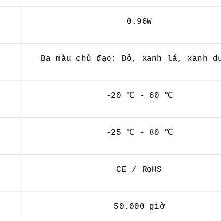
0.96W
Ba màu chủ đạo: Đỏ, xanh lá, xanh d
-20 ℃ - 60 ℃
-25 ℃ - 80 ℃
CE / RoHS
50.000 giờ