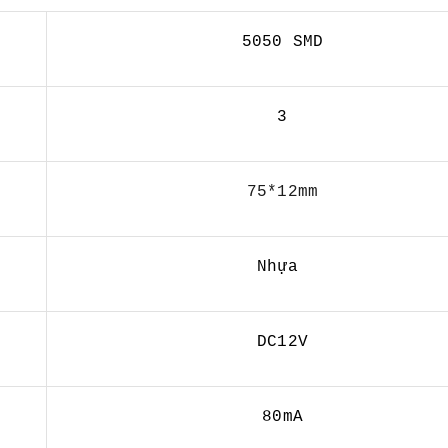
5050 SMD
3
75*12mm
Nhựa
DC12V
80mA