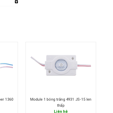
per 1360
Module 1 bóng trắng 4931 JS-15 len
Mo
thấp
Liên hệ