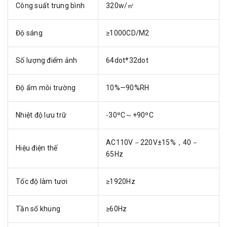
Công suất trung bình
320w/㎡
Độ sáng
≥1000CD/M2
Số lượng điểm ảnh
64dot*32dot
Độ ẩm môi trường
10%—90%RH
Nhiệt độ lưu trữ
-30ºC～+90ºC
AC110V－220V±15%，40－
Hiệu điện thế
65Hz
Tốc độ làm tươi
≥1920Hz
Tần số khung
≥60Hz