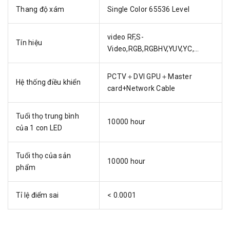
Thang độ xám
Single Color 65536 Level
video RF,S-
Tín hiệu
Video,RGB,RGBHV,YUV,YC,...
PCTV＋DVI GPU＋Master
Hệ thống điều khiển
card+Network Cable
Tuổi thọ trung bình
10000 hour
của 1 con LED
Tuổi thọ của sản
10000 hour
phẩm
Tỉ lệ điểm sai
< 0.0001