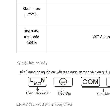
Kích thước
(L*W*H )
Ứng dụng
trong các
CCTV camer
thiết bị
Ký hiệu kết nối dây:
L,N: AC đầu vào điện hai xoay chiều