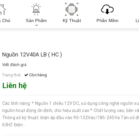
g Chủ
Sản Phẩm
Kỹ Thuật
Phần Mềm
L
Nguồn 12V40A LB ( HC )
Viết đánh giá
Trạng thái:
Còn hàng
Liên hệ
Các tính năng: * Nguồn 1 chiều 12V DC, sử dụng công nghệ nguồn xu
nguồn hoạt động ổn định, cho hiệu suất cao * Chất lượng cao, bền và
Thông số kỹ thuật: Điện áp đầu vào 90-132Vac/185-245Va Tần số đ
63HZ Điện...