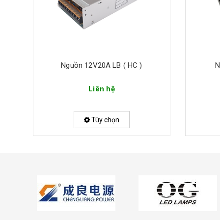
ng
Nguồn 12V20A LB ( HC )
N
Liên hệ
Tùy chọn