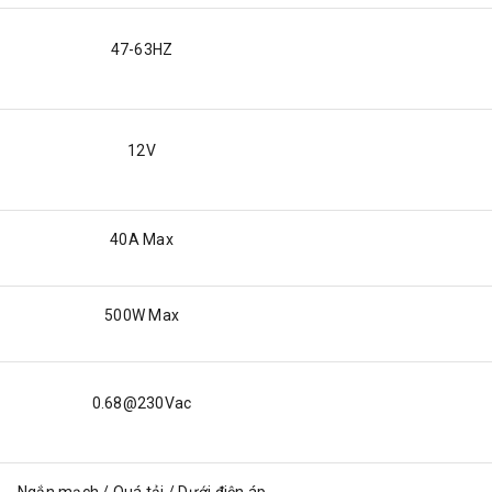
47-63HZ
12V
40A Max
500W Max
0.68@230Vac
Ngắn mạch / Quá tải / Dưới điện áp