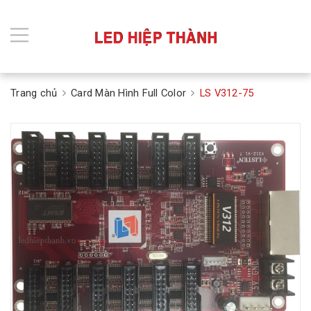
Trang chủ
Card Màn Hình Full Color
LS V312-75