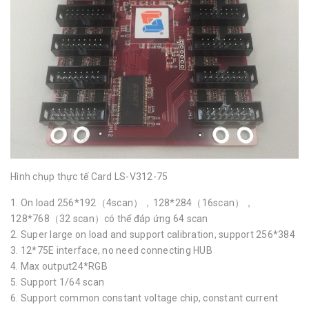
Hình chụp thực tế Card LS-V312-75
1. On load 256*192（4scan），128*284（16scan），
128*768（32 scan）có thể đáp ứng 64 scan
2. Super large on load and support calibration, support 256*384
3. 12*75E interface, no need connecting HUB
4. Max output24*RGB
5. Support 1/64 scan
6. Support common constant voltage chip, constant current