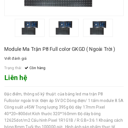
Module Ma Trận P8 Full color GKGD ( Ngoài Trời )
Viết đánh giá
Trạng thái:
Còn hàng
Liên hệ
Đặc điểm, thông số kỹ thuật: của bảng led ma trận P8
Fullcolor ngoài trời: Điện áp 5V DC Dòng điện/ 1 tấm module 8.5A
Công suất ≤45W Trọng lượng 395g Độ dày 17mm Pixel
40*20=800dot Kích thước 320*160mm Độ dày bóng
12625dot/m2 Cấu hình Pixel 1R1G1B / R:G:B=3:6:1 Khoảng cách
bóng 8mm Tuổi thọ 100000 giờ Hình ảnh sản phẩm thực tế