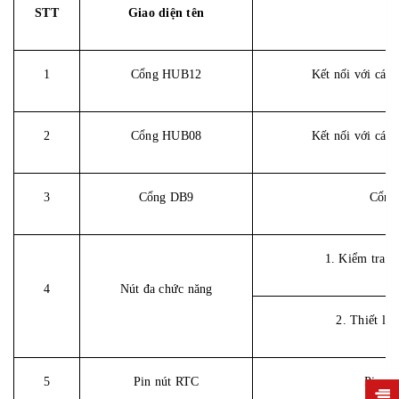
STT
Giao diện tên
1
Cổng HUB12
Kết nối với các
2
Cổng HUB08
Kết nối với các
3
Cổng DB9
Cổng 
1. Kiểm tra 
4
Nút đa chức năng
2. Thiết lập
5
Pin nút RTC
Pin RT