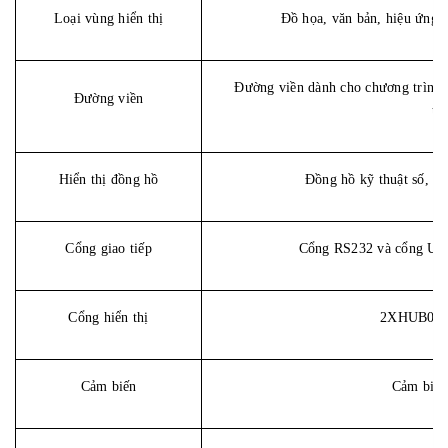
Loại vùng hiển thị
Đồ họa, văn bản, hiệu ứng, 
Đường viền dành cho chương trình
Đường viền
tr
Hiển thị đồng hồ
Đồng hồ kỹ thuật số, đồ
Cổng giao tiếp
Cổng RS232 và cổng USB
Cổng hi
ể
n thị
2XHUB08
Cảm biến
Cảm biến