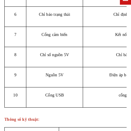
6
Chỉ báo trạng thái
Chỉ định t
7
Cổng cảm biến
Kết nối 
8
Chỉ số nguồn 5V
Chỉ báo 
9
Nguồn 5V
Điện áp hỗ 
10
Cổng USB
cổng n
Thông số kỹ thuật: